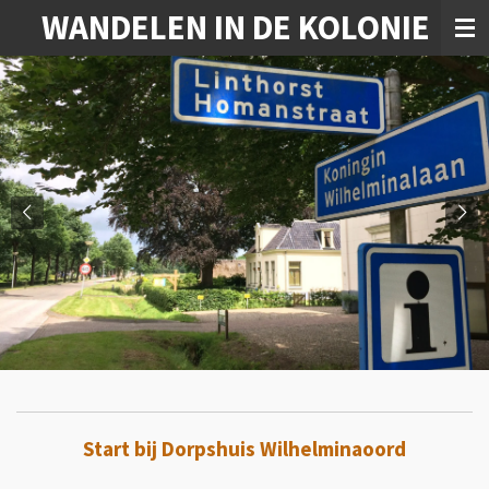
WANDELEN IN DE KOLONIE
Ga
direct
naar
de
hoofdinhoud
Start bij Dorpshuis Wilhelminaoord