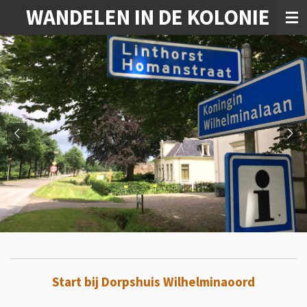
WANDELEN IN DE KOLONIE
Ga
direct
naar
de
hoofdinhoud
Start bij Dorpshuis Wilhelminaoord