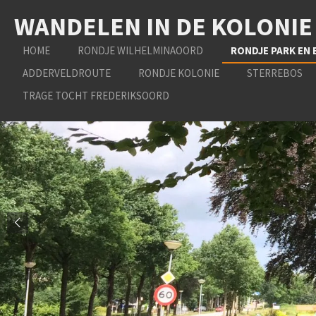
Ga
WANDELEN IN DE KOLONIE
direct
naar
HOME
RONDJE WILHELMINAOORD
RONDJE PARK EN 
de
ADDERVELDROUTE
RONDJE KOLONIE
STERREBOS
hoofdinhoud
TRAGE TOCHT FREDERIKSOORD