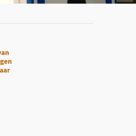
van
jgen
naar