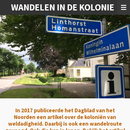
WANDELEN IN DE KOLONIE
Ga
direct
naar
de
hoofdinhoud
In 2017 publiceerde het Dagblad van het
Noorden een artikel over de koloniën van
weldadigheid. Daarbij is ook een wandelroute